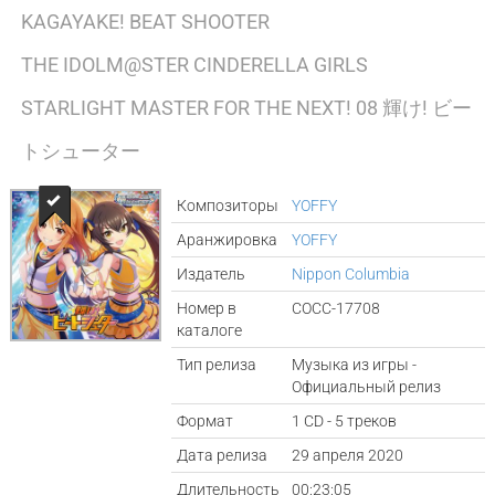
KAGAYAKE! BEAT SHOOTER
THE IDOLM@STER CINDERELLA GIRLS
STARLIGHT MASTER FOR THE NEXT! 08 輝け! ビー
トシューター
Композиторы
YOFFY
Аранжировка
YOFFY
Издатель
Nippon Columbia
Номер в
COCC-17708
каталоге
Тип релиза
Музыка из игры -
Официальный релиз
Формат
1 CD - 5 треков
Дата релиза
29 апреля 2020
Длительность
00:23:05