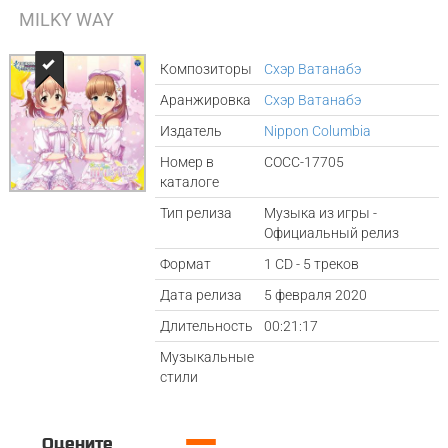
MILKY WAY
Композиторы
Cхэр Ватанабэ
Аранжировка
Cхэр Ватанабэ
Издатель
Nippon Columbia
Номер в
COCC-17705
каталоге
Тип релиза
Музыка из игры -
Официальный релиз
Формат
1 CD - 5 треков
Дата релиза
5 февраля 2020
Длительность
00:21:17
Музыкальные
стили
—
Оцените