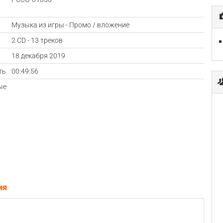
Музыка из игры - Промо / вложение
2 CD - 13 треков
а
18 декабря 2019
ть
00:49:56
ые
ия