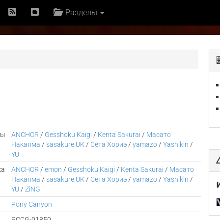
Разделы
ры
ANCHOR
/
Gesshoku Kaigi
/
Kenta Sakurai
/
Масато
Накаяма
/
sasakure.UK
/
Сёта Хориэ
/
yamazo
/
Yashikin
/
YU
ка
ANCHOR
/
emon
/
Gesshoku Kaigi
/
Kenta Sakurai
/
Масато
Накаяма
/
sasakure.UK
/
Сёта Хориэ
/
yamazo
/
Yashikin
/
YU
/
ZiNG
Pony Canyon
PCCG-01850