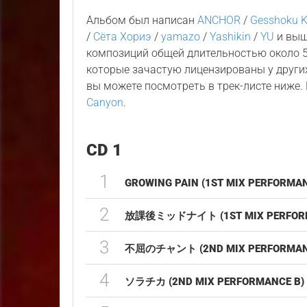
Альбом был написан
ANCHOR
/
Gesshoku K
/
Сёта Хориэ
/
yamazo
/
Yashikin
/
YU
и выш
композиций общей длительностью около 5
которые зачастую лицензированы у других
вы можете посмотреть в трек-листе ниже
Canyon
.
CD 1
1
GROWING PAIN (1ST MIX PERFORMAN
2
放課後ミッドナイト (1ST MIX PERFORM
3
不屈のチャント (2ND MIX PERFORMAN
4
ソラチカ (2ND MIX PERFORMANCE B)