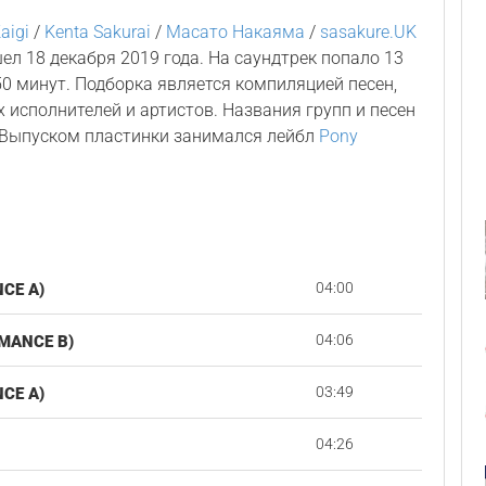
aigi
/
Kenta Sakurai
/
Масато Накаяма
/
sasakure.UK
ел 18 декабря 2019 года. На саундтрек попало 13
0 минут. Подборка является компиляцией песен,
 исполнителей и артистов. Названия групп и песен
. Выпуском пластинки занимался лейбл
Pony
04:00
CE A)
04:06
ANCE B)
03:49
CE A)
04:26