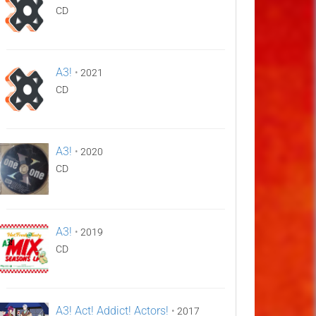
CD
A3!
•
2021
CD
A3!
•
2020
CD
A3!
•
2019
CD
A3! Act! Addict! Actors!
•
2017