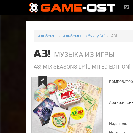
Альбомы
Альбомы на букву "A"
A3!
A3!
МУЗЫКА ИЗ ИГРЫ
A3! MIX SEASONS LP [LIMITED EDITION]
Композито
Аранжиров
Издатель
Номер в