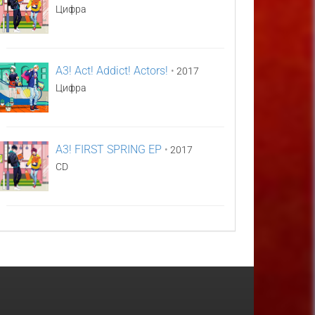
Цифра
A3! Act! Addict! Actors!
•
2017
Цифра
A3! FIRST SPRING EP
•
2017
CD