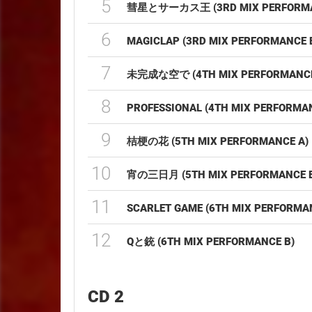
5
彗星とサーカス王 (3RD MIX PERFORMA
6
MAGICLAP (3RD MIX PERFORMANCE 
7
未完成な空で (4TH MIX PERFORMANCE
8
PROFESSIONAL (4TH MIX PERFORMA
9
桔梗の花 (5TH MIX PERFORMANCE A)
10
宵の三日月 (5TH MIX PERFORMANCE 
11
SCARLET GAME (6TH MIX PERFORMA
12
Qと銃 (6TH MIX PERFORMANCE B)
CD 2