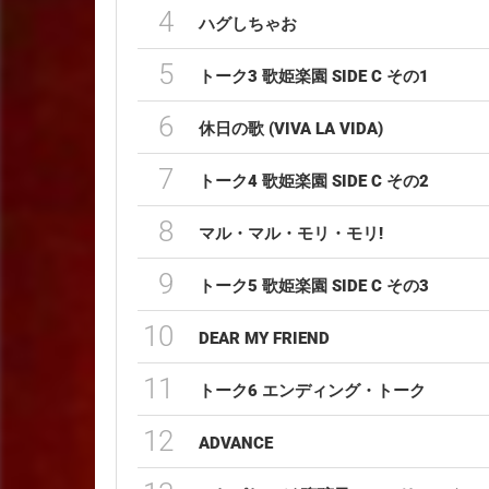
4
ハグしちゃお
5
トーク3 歌姫楽園 SIDE C その1
6
休日の歌 (VIVA LA VIDA)
7
トーク4 歌姫楽園 SIDE C その2
8
マル・マル・モリ・モリ!
9
トーク5 歌姫楽園 SIDE C その3
10
DEAR MY FRIEND
11
トーク6 エンディング・トーク
12
ADVANCE