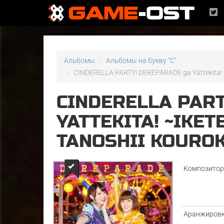
Альбомы
Альбомы на букву "C"
CINDERELLA PARTY! DEREPARADE ga Yattekita! ~
CINDERELLA PAR
YATTEKITA! ~IKE
TANOSHII KOURO
Композито
Аранжиров