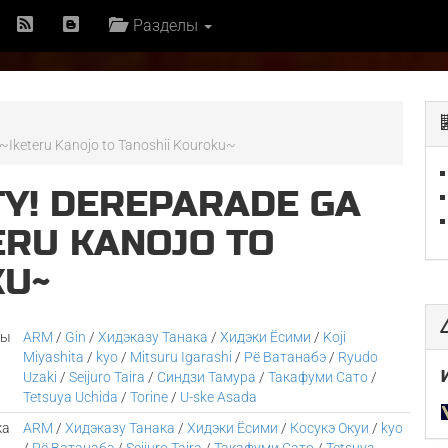
Разделы
Iketeru Kanojo to Tanoshii Kouroku~
TY! DEREPARADE GA
TERU KANOJO TO
KU~
ры
ARM
/
Gin
/
Хидэказу Танака
/
Хидэки Ёсими
/
Koji
Miyashita
/
kyo
/
Mitsuru Igarashi
/
Рё Ватанабэ
/
Ryudo
Uzaki
/
Seijuro Taira
/
Синдзи Тамура
/
Такафуми Сато
/
Tetsuya Uchida
/
Torine
/
U-ske Asada
ка
ARM
/
Хидэказу Танака
/
Хидэки Ёсими
/
Косукэ Окуи
/
kyo