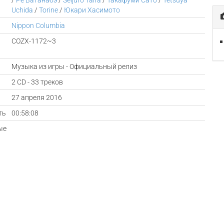
/
Рё Ватанабэ
/
Seijuro Taira
/
Такафуми Сато
/
Tetsuya
Uchida
/
Torine
/
Юкари Хасимото
Nippon Columbia
COZX-1172~3
Музыка из игры - Официальный релиз
2 CD - 33 треков
а
27 апреля 2016
ть
00:58:08
ые