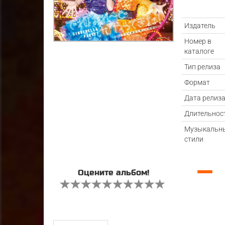
Издатель
Номер в
каталоге
Тип релиза
Формат
Дата релиз
Длительнос
Музыкальн
стили
—
Оцените альбом!