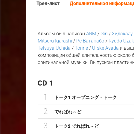
Трек-лист
Дополнительная информац
Альбом был написан
ARM
/
Gin
/
Хидэказу
Mitsuru Igarashi
/
Рё Ватанабэ
/
Ryudo Uzak
Tetsuya Uchida
/
Torine
/
U-ske Asada
и выше
композиции общей длительностью около 6
оригинальной музыки. Выпуском пластин
CD 1
1
トーク1 オープニング・トーク
2
でれぱれ～ど
3
トーク2 でれぱれ～ど