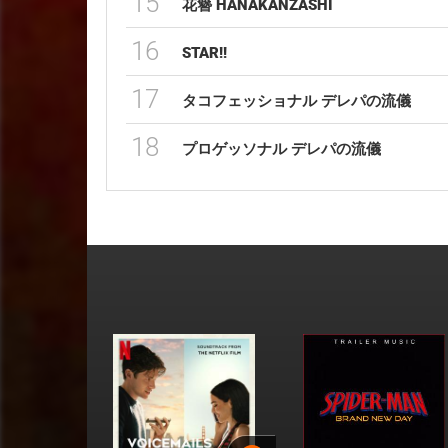
15
花簪 HANAKANZASHI
16
STAR!!
17
タコフェッショナル デレパの流儀
18
プロゲッソナル デレパの流儀