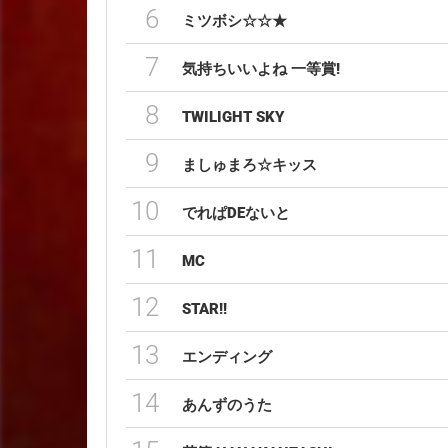
6
ミツボシ☆☆★
7
気持ちいいよね 一等賞!
8
TWILIGHT SKY
9
ましゅまろ☆キッス
10
でれぱDEないと
11
MC
12
STAR!!
13
エンディング
14
あんずのうた