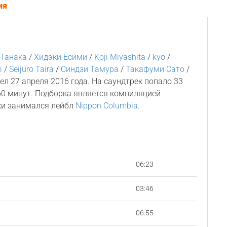
ия
 Танака
/
Хидэки Ёсими
/
Koji Miyashita
/
kyo
/
i
/
Seijuro Taira
/
Синдзи Тамура
/
Такафуми Сато
/
л 27 апреля 2016 года. На саундтрек попало 33
0 минут. Подборка является компиляцией
ки занимался лейбл
Nippon Columbia
.
06:23
03:46
06:55