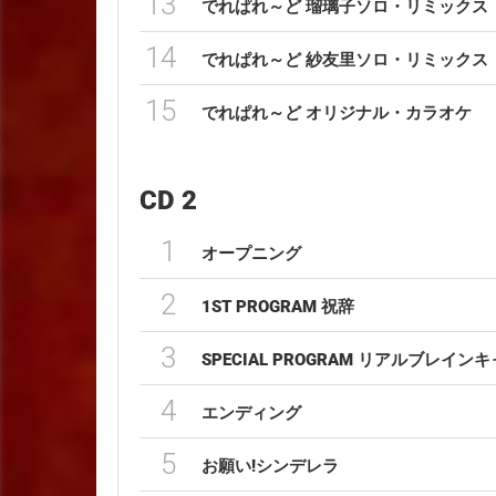
13
でれぱれ～ど 瑠璃子ソロ・リミックス
14
でれぱれ～ど 紗友里ソロ・リミックス
15
でれぱれ～ど オリジナル・カラオケ
CD 2
1
オープニング
2
1ST PROGRAM 祝辞
3
SPECIAL PROGRAM リアルブレイン
4
エンディング
5
お願い!シンデレラ