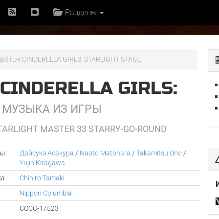
Разделы
@STER CINDERELLA GIRLS: STARLIGHT STAGE
CINDERELLA GIRLS:
E
МУЗЫКА ИЗ ИГРЫ
TARLIGHT MASTER 33 STARRY-GO-ROUND
ры
Дайсукэ Асакура
/
Naoto Matohara
/
Takamitsu Ono
/
Yujin Kitagawa
ка
Chihiro Tamaki
Nippon Columbia
COCC-17523