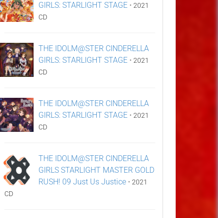
GIRLS: STARLIGHT STAGE
•
2021
CD
THE IDOLM@STER CINDERELLA
GIRLS: STARLIGHT STAGE
•
2021
CD
THE IDOLM@STER CINDERELLA
GIRLS: STARLIGHT STAGE
•
2021
CD
THE IDOLM@STER CINDERELLA
GIRLS STARLIGHT MASTER GOLD
RUSH! 09 Just Us Justice
•
2021
CD