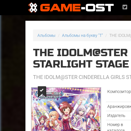
Альбомы
Альбомы на букву "T"
THE IDOLM
THE IDOLM@STER 
STARLIGHT STAG
THE IDOLM@STER CINDERELLA GIRLS S
Композито
Аранжиров
Издатель
Номер в
каталоге