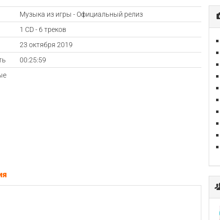
Музыка из игры - Официальный релиз
1 CD - 6 треков
а
23 октября 2019
ть
00:25:59
ые
ия