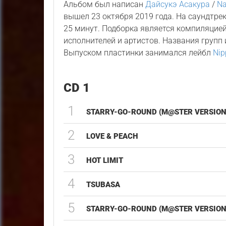
Альбом был написан
Дайсукэ Асакура
/
Na
вышел 23 октября 2019 года. На саундтре
25 минут. Подборка является компиляцией
исполнителей и артистов. Названия групп 
Выпуском пластинки занимался лейбл
Nip
CD 1
1
STARRY-GO-ROUND (M@STER VERSION
2
LOVE & PEACH
3
HOT LIMIT
4
TSUBASA
5
STARRY-GO-ROUND (M@STER VERSION