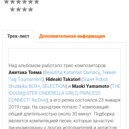
Трек-лист
Дополнительная информация
Над альбомом работало трио композиторов:
Акитака Тояма
(
Beautiful Katamari Damacy
,
Tekken
Tag Tournament
),
Hideaki Takatori
(
Super Robot
Shudaika BOX+
,
SELECTION
) и
Maoki Yamamoto
(
THE
IDOLM@STER CINDERELLA GIRLS
,
PRINCESS
CONNECT! Re:Dive
), а его релиз состоялся 23 января
2019 года. На саундтрек попало 7 композиций
общей длительностью около 30 минут. Подборка
является компиляцией песен, которые зачастую
лицензированы у других исполнителей и артистов.