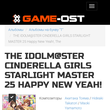
Альбомы
Альбомы на букву "T"
THE IDOLM@STER CINDERELLA GIRLS STARLIGHT
MASTER 25 Happy New Yeah!, The
THE IDOLM@STER
CINDERELLA GIRLS
STARLIGHT MASTER
25 HAPPY NEW YEAH!
Композиторы
Акитака Тояма
/
Hideaki
Takatori
/
Maoki
Yamamoto