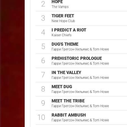
HOPE
2
The Vamps
TIGER FEET
3
New Hope Club
I PREDICT A RIOT
4
Kaiser Chiefs
DUG'S THEME
5
Гарри Грегсон-Уильямс & Tom Howe
PREHISTORIC PROLOGUE
6
Гарри Грегсон-Уильямс & Tom Howe
IN THE VALLEY
7
Гарри Грегсон-Уильямс & Tom Howe
MEET DUG
8
Гарри Грегсон-Уильямс & Tom Howe
MEET THE TRIBE
9
Гарри Грегсон-Уильямс & Tom Howe
RABBIT AMBUSH
10
Гарри Грегсон-Уильямс & Tom Howe