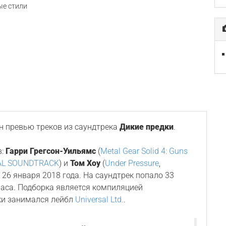
е стили
 превью треков из саундтрека
Дикие предки
.
в:
Гарри Грегсон-Уильямс
(
Metal Gear Solid 4: Guns
NAL SOUNDTRACK
) и
Том Хоу
(
Under Pressure
,
я 26 января 2018 года. На саундтрек попало 33
аса. Подборка является компиляцией
ки занимался лейбл
Universal Ltd.
.