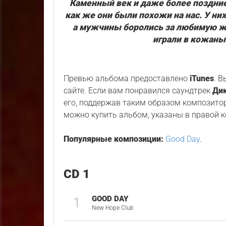
Каменный век и даже более поздние
как же они были похожи на нас. У н
а мужчины боролись за любимую ж
играли в кожаны
Превью альбома предоставлено
iTunes
. 
сайте. Если вам понравился саундтрек
Дик
его, поддержав таким образом композитор
можно купить альбом, указаны в правой к
Популярные композиции:
Good Day
.
CD 1
GOOD DAY
1
New Hope Club