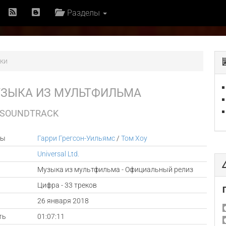
Разделы
дки
ЗЫКА ИЗ МУЛЬТФИЛЬМА
E SOUNDTRACK
ры
Гарри Грегсон-Уильямс
/
Том Хоу
Universal Ltd.
Музыка из мультфильма - Официальный релиз
Цифра - 33 треков
а
26 января 2018
ть
01:07:11