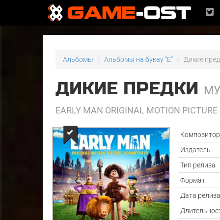
Альбомы
Альбомы на букву "E"
Дикие пре
ДИКИЕ ПРЕДКИ
МУ
EARLY MAN ORIGINAL MOTION PICTUR
Композито
Издатель
Тип релиза
Формат
Дата релиз
Длительнос