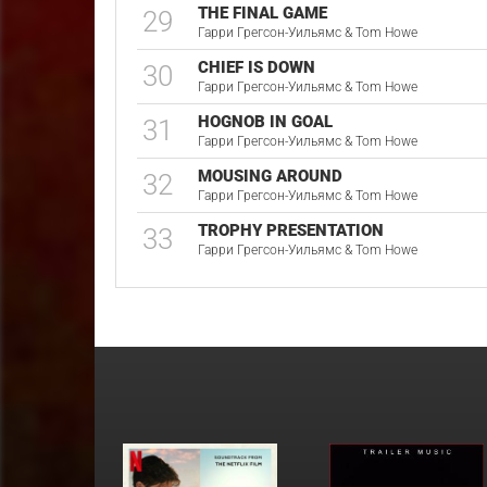
THE FINAL GAME
29
Гарри Грегсон-Уильямс & Tom Howe
CHIEF IS DOWN
30
Гарри Грегсон-Уильямс & Tom Howe
HOGNOB IN GOAL
31
Гарри Грегсон-Уильямс & Tom Howe
MOUSING AROUND
32
Гарри Грегсон-Уильямс & Tom Howe
TROPHY PRESENTATION
33
Гарри Грегсон-Уильямс & Tom Howe