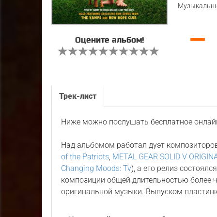
Музыкальны
—
Оцените альбом!
Трек-лист
Ниже можно послушать бесплатное онлайн
Над альбомом работал дуэт композиторо
of the Patriots
,
METAL GEAR SOLID V ORIGI
Changing Moods: Tv
), а его релиз состоялс
композиции общей длительностью более ч
оригинальной музыки. Выпуском пластин