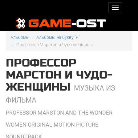
Альбомы
Альбомы на букву "P"
Профессор Марстон и Чудо-женщины
ПРОФЕССОР
МАРСТОН И ЧУДО-
ЖЕНЩИНЫ
МУЗЫКА ИЗ
ФИЛЬМА
PROFESSOR MARSTON AND THE WONDER
WOMEN ORIGINAL MOTION PICTURE
SOUNDTRACK