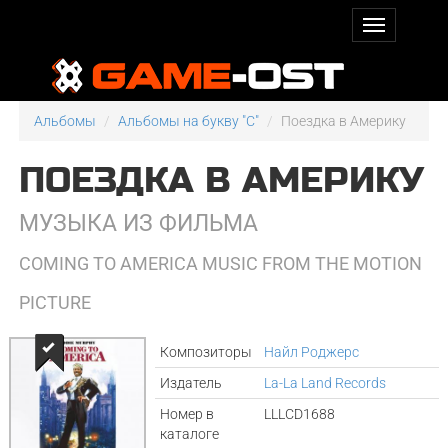
Альбомы
Альбомы на букву "C"
Поездка в Америку
ПОЕЗДКА В АМЕРИКУ
МУЗЫКА ИЗ ФИЛЬМА
COMING TO AMERICA MUSIC FROM THE MOTION
PICTURE
Композиторы
Найл Роджерс
Издатель
La-La Land Records
Номер в
LLLCD1688
каталоге