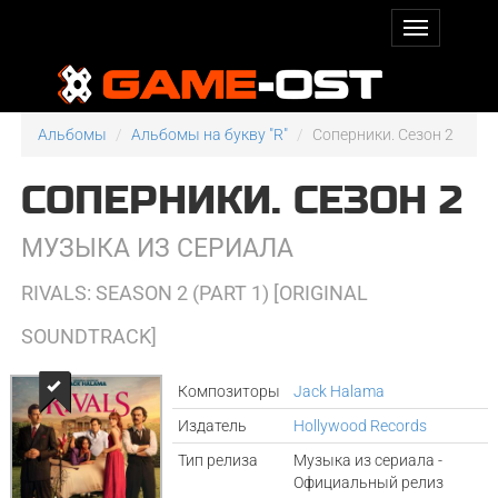
Альбомы
Альбомы на букву "R"
Соперники. Сезон 2
СОПЕРНИКИ. СЕЗОН 2
МУЗЫКА ИЗ СЕРИАЛА
RIVALS: SEASON 2 (PART 1) [ORIGINAL
SOUNDTRACK]
Композиторы
Jack Halama
Издатель
Hollywood Records
Тип релиза
Музыка из сериала -
Официальный релиз