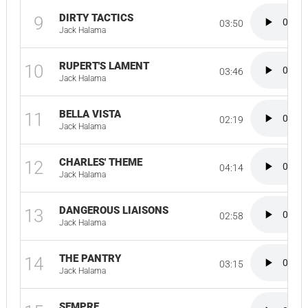
DIRTY TACTICS
9
03:50
Jack Halama
RUPERT'S LAMENT
10
03:46
Jack Halama
BELLA VISTA
11
02:19
Jack Halama
CHARLES' THEME
12
04:14
Jack Halama
DANGEROUS LIAISONS
13
02:58
Jack Halama
THE PANTRY
14
03:15
Jack Halama
SEMPRE