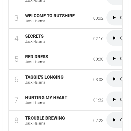
Jack Halama
WELCOME TO RUTSHIRE
3
03:02
Jack Halama
SECRETS
4
02:16
Jack Halama
RED DRESS
5
00:38
Jack Halama
TAGGIE'S LONGING
6
03:03
Jack Halama
HURTING MY HEART
7
01:32
Jack Halama
TROUBLE BREWING
8
02:23
Jack Halama