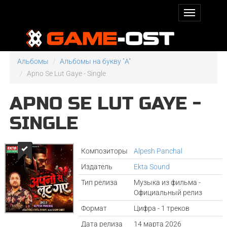
Альбомы
Альбомы на букву "A"
Apno Se Lut Gaye - Single
APNO SE LUT GAYE -
SINGLE
Композиторы
Alpesh Panchal
Издатель
Ekta Sound
Тип релиза
Музыка из фильма -
Официальный релиз
Формат
Цифра - 1 треков
Дата релиза
14 марта 2026