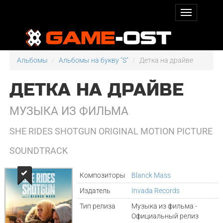
Альбомы
Альбомы на букву "S"
Детка на драйве
ДЕТКА НА ДРАЙВЕ
МУЗЫКА ИЗ ФИЛЬМА
SHE RIDES SHOTGUN ORIGINAL MOTION PICTURE
SOUNDTRACK
Композиторы
Blanck Mass
Издатель
Invada Records
Тип релиза
Музыка из фильма -
Официальный релиз