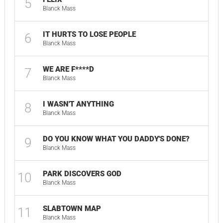
5
Blanck Mass
IT HURTS TO LOSE PEOPLE
6
Blanck Mass
WE ARE F****D
7
Blanck Mass
I WASN'T ANYTHING
8
Blanck Mass
DO YOU KNOW WHAT YOU DADDY'S DONE?
9
Blanck Mass
PARK DISCOVERS GOD
10
Blanck Mass
SLABTOWN MAP
11
Blanck Mass