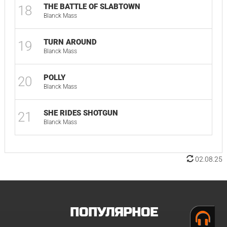
THE BATTLE OF SLABTOWN
18
Blanck Mass
TURN AROUND
19
Blanck Mass
POLLY
20
Blanck Mass
SHE RIDES SHOTGUN
21
Blanck Mass
02.08.25
ПОПУЛЯРНОЕ