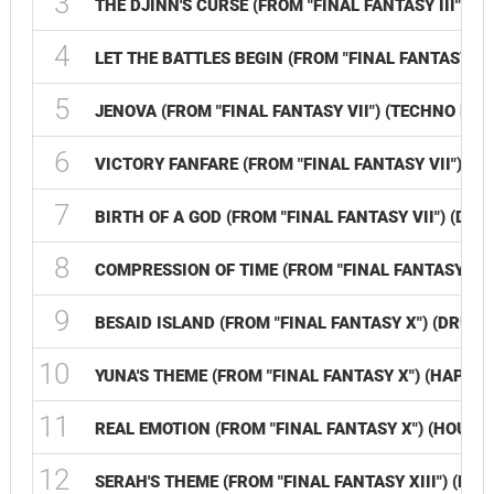
3
THE DJINN'S CURSE (FROM "FINAL FANTASY III") (T
4
LET THE BATTLES BEGIN (FROM "FINAL FANTASY VII
5
JENOVA (FROM "FINAL FANTASY VII") (TECHNO EDIT
6
VICTORY FANFARE (FROM "FINAL FANTASY VII") (JE
7
BIRTH OF A GOD (FROM "FINAL FANTASY VII") (DRU
8
COMPRESSION OF TIME (FROM "FINAL FANTASY VIII"
9
BESAID ISLAND (FROM "FINAL FANTASY X") (DRUM 
10
YUNA'S THEME (FROM "FINAL FANTASY X") (HAPPY
11
REAL EMOTION (FROM "FINAL FANTASY X") (HOUSE 
12
SERAH'S THEME (FROM "FINAL FANTASY XIII") (FUT