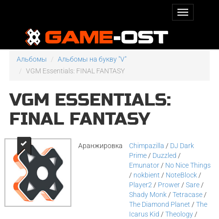
Альбомы
Альбомы на букву "V"
VGM Essentials: FINAL FANTASY
VGM ESSENTIALS:
FINAL FANTASY
Аранжировка
Chimpazilla
/
DJ Dark
Prime
/
Duzzled
/
Emunator
/
No Nice Things
/
nokbient
/
NoteBlock
/
Player2
/
Prower
/
Sare
/
Shady Monk
/
Tetracase
/
The Diamond Planet
/
The
Icarus Kid
/
Theology
/