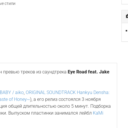
е стили
 превью треков из саундтрека
Eye Road feat. Jake
BABY / aiko
,
ORIGINAL SOUNDTRACK Hankyu Densha:
Taste of Honey~
), а его релиз состоялся 3 ноября
иция общей длительностью около 5 минут. Подборка
ыки. Выпуском пластинки занимался лейбл
KaMi