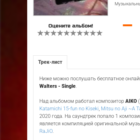
Музыкальны
—
Оцените альбом!
Трек-лист
Ниже можно послушать бесплатное онлайн
Walters - Single
.
Над альбомом работал композитор
AIKO
(
Katamichi 15-fun no Kiseki
,
Mitsu no Aji ~A 
2020 года. На саундтрек попало 1 композ
является компиляцией оригинальной муз
RaJiO
.