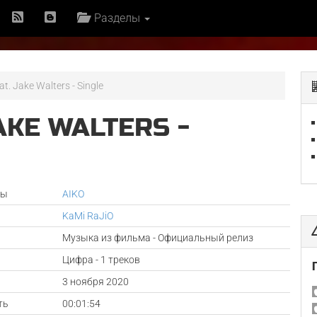
Разделы
t. Jake Walters - Single
AKE WALTERS -
ры
AIKO
KaMi RaJiO
Музыка из фильма - Официальный релиз
Цифра - 1 треков
а
3 ноября 2020
ть
00:01:54