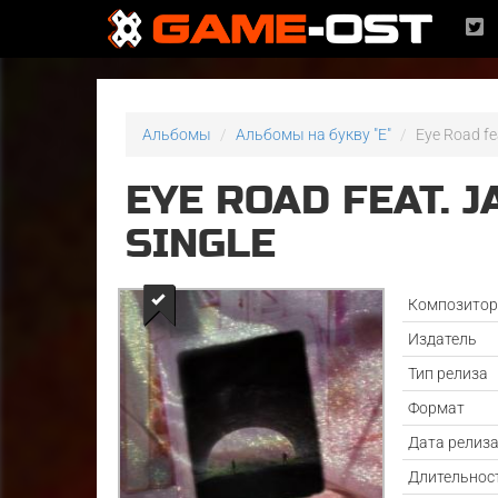
Альбомы
Альбомы на букву "E"
Eye Road fea
EYE ROAD FEAT. J
SINGLE
Композито
Издатель
Тип релиза
Формат
Дата релиз
Длительнос