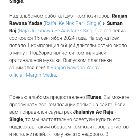
Single
.
Над альбомом работал дуэт композиторов:
Ranjan
Rawana Yadav
(
Raifal Ke Nok Par - Single
) и
Suman
Raj
(
Raja Ji Dubaiya Se Aawtare - Single
), а его релиз
состоялся 15 сентября 2024 года. На саундтрек
попало 1 композиция общей длительностью около
5 минут. Подборка является компиляцией
оригинальной музыки. Выпуском пластинки
занимался лейбл
Ranjan Rawana Yadav
official_Margin Media
.
Превью альбома предоставлено
iTunes
. Вы можете
прослушать все композиции прямо на сайте. Если
вам понравился саундтрек
Jhulaniya Ae Raja -
Single
, то мы настоятельно советуем купить его,
поддержав таким образом композиторов, артистов
и исполнителей. К тому же, это недорого. В