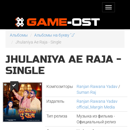
Альбомы
Альбомы на букву "J"
Jhulaniya Ae Raja - Single
JHULANIYA AE RAJA -
SINGLE
Композиторы
Ranjan Rawana Yadav
/
Suman Raj
Издатель
Ranjan Rawana Yadav
official_Margin Media
Тип релиза
Музыка из фильма -
Официальный релиз