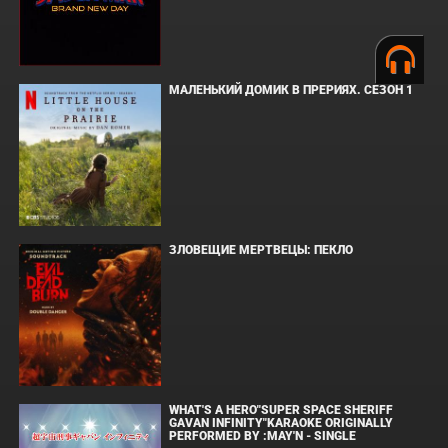
МАЛЕНЬКИЙ ДОМИК В ПРЕРИЯХ. СЕЗОН 1
ЗЛОВЕЩИЕ МЕРТВЕЦЫ: ПЕКЛО
WHAT'S A HERO"SUPER SPACE SHERIFF
GAVAN INFINITY"KARAOKE ORIGINALLY
PERFORMED BY :MAY'N - SINGLE