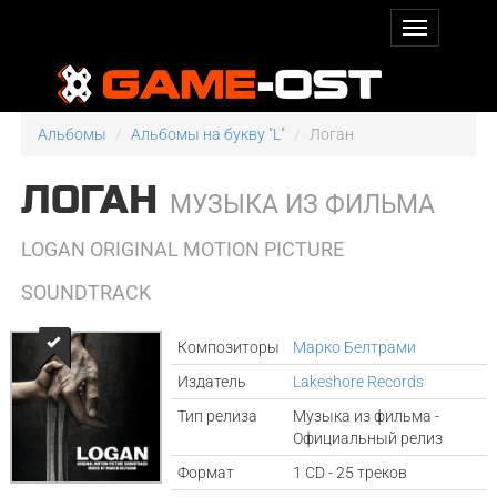
Альбомы
Альбомы на букву "L"
Логан
ЛОГАН
МУЗЫКА ИЗ ФИЛЬМА
LOGAN ORIGINAL MOTION PICTURE
SOUNDTRACK
Композиторы
Марко Белтрами
Издатель
Lakeshore Records
Тип релиза
Музыка из фильма -
Официальный релиз
Формат
1 CD - 25 треков