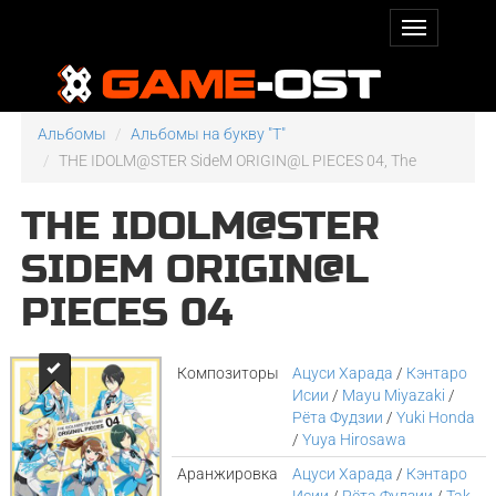
Альбомы
Альбомы на букву "T"
THE IDOLM@STER SideM ORIGIN@L PIECES 04, The
THE IDOLM@STER
SIDEM ORIGIN@L
PIECES 04
Композиторы
Ацуси Харада
/
Кэнтаро
Исии
/
Mayu Miyazaki
/
Рёта Фудзии
/
Yuki Honda
/
Yuya Hirosawa
Аранжировка
Ацуси Харада
/
Кэнтаро