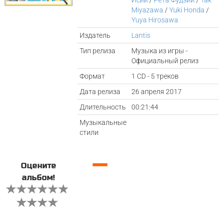
Исии
/
Рёта Фудзии
/
Tak
Miyazawa
/
Yuki Honda
/
Yuya Hirosawa
Издатель
Lantis
Тип релиза
Музыка из игры -
Официальный релиз
Формат
1 CD - 5 треков
Дата релиза
26 апреля 2017
Длительность
00:21:44
Музыкальные
стили
—
Оцените
альбом!