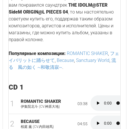
вам понравился саундтрек
THE IDOLM@STER
SideM ORIGIN@L PIECES 04
, то мы настоятельно
советуем купить его, поддержав таким образом
композиторов, артистов и исполнителей. Цены и
магазины, где можно купить альбом, указаны в
правой колонке.
Популярные композиции:
ROMANTIC SHAKER
,
フェ
イバリットに踊らせて
,
Because
,
Sanctuary World
,
流
るゝ風の如く ~和敬清寂~
.
CD 1
ROMANTIC SHAKER
1
03:38
伊集院北斗 (CV.神原大地)
BECAUSE
2
04:55
桜庭 薫 (CV.内田雄馬)