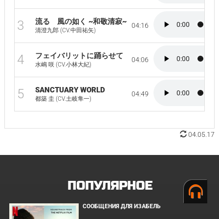
流るゝ風の如く ~和敬清寂~
3
04:16
清澄九郎 (CV.中田祐矢)
フェイバリットに踊らせて
4
04:06
水嶋 咲 (CV.小林大紀)
SANCTUARY WORLD
5
04:49
都築 圭 (CV.土岐隼一)
04.05.17
ПОПУЛЯРНОЕ
СООБЩЕНИЯ ДЛЯ ИЗАБЕЛЬ