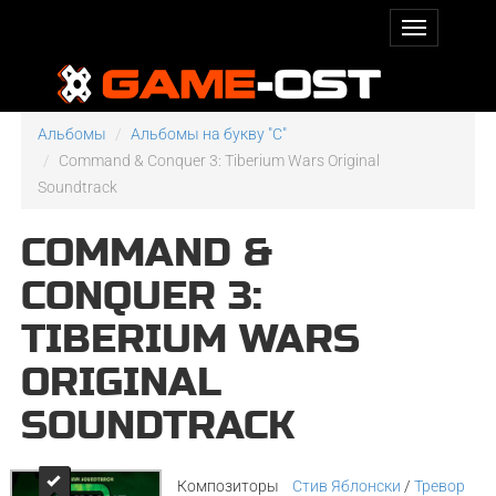
Альбомы
Альбомы на букву "C"
Command & Conquer 3: Tiberium Wars Original
Soundtrack
COMMAND &
CONQUER 3:
TIBERIUM WARS
ORIGINAL
SOUNDTRACK
Композиторы
Стив Яблонски
/
Тревор