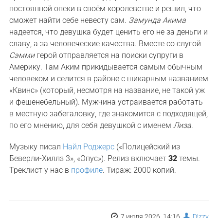
постоянной опеки в своём королевстве и решил, что
сможет найти себе невесту сам.
Замунда Акима
надеется, что девушка будет ценить его не за деньги и
славу, а за человеческие качества. Вместе со слугой
Сэмми
герой отправляется на поиски супруги в
Америку. Там Аким прикидывается самым обычным
человеком и селится в районе с шикарным названием
«Квинс» (который, несмотря на название, не такой уж
и фешенебельный). Мужчина устраивается работать
в местную забегаловку, где знакомится с подходящей,
по его мнению, для себя девушкой с именем
Лиза
.
Музыку писал
Найл Роджерс
(«Полицейский из
Беверли-Хиллз 3», «Опус»). Релиз включает
32
темы.
Треклист у нас в
профиле
. Тираж: 2000 копий.
7 июля 2026, 14:16,
D!zzy