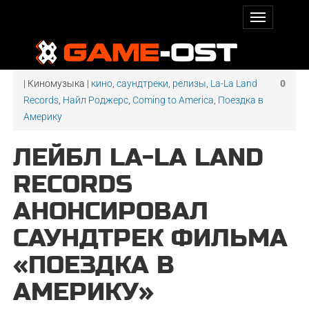
| Киномузыка |
кино
,
саундтреки
,
релизы
,
La-La Land
0
Records
,
Найл Роджерс
,
Coming to America
,
Поездка в
Америку
ЛЕЙБЛ LA-LA LAND
RECORDS
АНОНСИРОВАЛ
САУНДТРЕК ФИЛЬМА
«ПОЕЗДКА В
АМЕРИКУ»