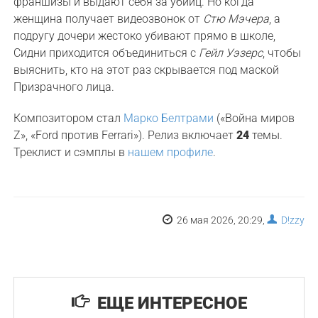
франшизы и выдают себя за убийц. Но когда
женщина получает видеозвонок от
Стю Мэчера
, а
подругу дочери жестоко убивают прямо в школе,
Сидни приходится объединиться с
Гейл Уэзерс
, чтобы
выяснить, кто на этот раз скрывается под маской
Призрачного лица.
Композитором стал
Марко Белтрами
(«Война миров
Z», «Ford против Ferrari»). Релиз включает
24
темы.
Треклист и сэмплы в
нашем профиле
.
26 мая 2026, 20:29,
D!zzy
ЕЩЕ ИНТЕРЕСНОЕ