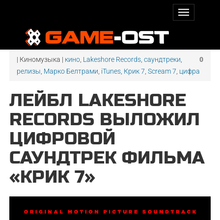
| Киномузыка |
кино
,
Lakeshore Records
,
саундтреки
,
0
релизы
,
Марко Белтрами
,
iTunes
,
Крик 7
,
Scream 7
,
цифра
ЛЕЙБЛ LAKESHORE
RECORDS ВЫЛОЖИЛ
ЦИФРОВОЙ
САУНДТРЕК ФИЛЬМА
«КРИК 7»