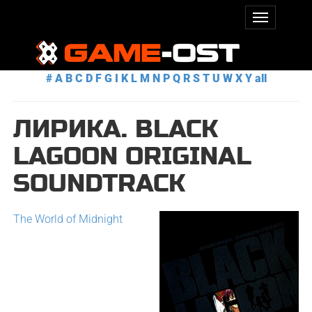
#
A
B
C
D
F
G
I
K
L
M
N
P
Q
R
S
T
U
W
X
Y
all
ЛИРИКА. BLACK
LAGOON ORIGINAL
SOUNDTRACK
The World of Midnight