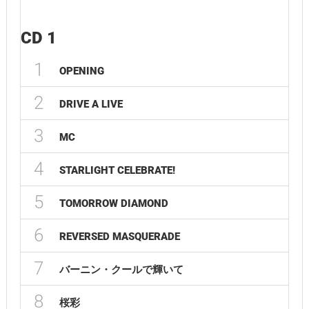
CD 1
1
OPENING
2
DRIVE A LIVE
3
MC
4
STARLIGHT CELEBRATE!
5
TOMORROW DIAMOND
6
REVERSED MASQUERADE
7
バーニン・クールで輝いて
8
桜彩