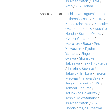
Tsukasa Yatoki
/
UiNA
/
Yato
/
Yuki Honda
Аранжировка
Akihiko Yamaguchi
/
EFFY
/
Hiroshi Sasaki
/
Ken Ito
/
Kengo Minamida
/
Kensuke
Okamoto
/
Kon-K
/
Koshiro
Honda
/
Котаро Одака
/
Kyohei Yamamoto
/
Масатоми Ваки
/
Рио
Хамамото
/
Ryuhei
Yamada
/
Shigenobu
Okawa
/
Shunsuke
Takizawa
/
Таки Нисимура
/
Takahiro Kawata
/
Takayuki Ishikura
/
Такэси
Масуда
/
Takuya Sakai
/
Такуя Ватанабэ
/
TKC
/
Tomoari Taguma
/
Томохиро Накацути
/
Toshihiko Watanabe
/
Tsukasa Yatoki
/
Yuki
Honda
/
Yuya Hirosawa