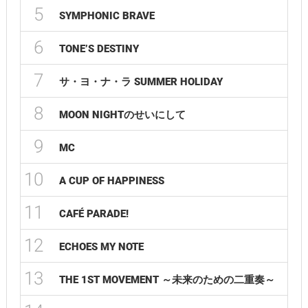
5
SYMPHONIC BRAVE
6
TONE’S DESTINY
7
サ・ヨ・ナ・ラ SUMMER HOLIDAY
8
MOON NIGHTのせいにして
9
MC
10
A CUP OF HAPPINESS
11
CAFÉ PARADE!
12
ECHOES MY NOTE
13
THE 1ST MOVEMENT ～未来のための二重奏～