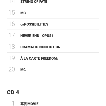
14
STRING OF FATE
15
MC
16
∞POSSIBILITIES
17
NEVER END ｢OPUS｣
18
DRAMATIC NONFICTION
19
À LA CARTE FREEDOM♪
20
MC
CD 4
1
幕間MOVIE