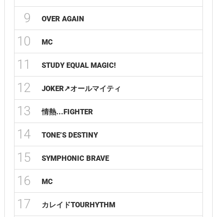
9
OVER AGAIN
10
MC
11
STUDY EQUAL MAGIC!
12
JOKER↗︎オールマイティ
13
情熱...FIGHTER
14
TONE’S DESTINY
15
SYMPHONIC BRAVE
16
MC
17
カレイドTOURHYTHM