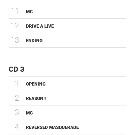
11
MC
12
DRIVE A LIVE
13
ENDING
CD 3
1
OPENING
2
REASON!!
3
MC
4
REVERSED MASQUERADE