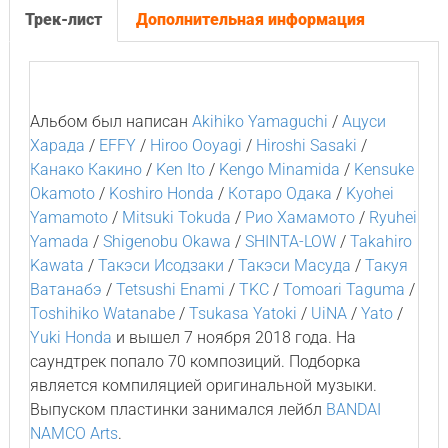
Трек-лист
Дополнительная информация
Альбом был написан
Akihiko Yamaguchi
/
Ацуси
Харада
/
EFFY
/
Hiroo Ooyagi
/
Hiroshi Sasaki
/
Канако Какино
/
Ken Ito
/
Kengo Minamida
/
Kensuke
Okamoto
/
Koshiro Honda
/
Котаро Одака
/
Kyohei
Yamamoto
/
Mitsuki Tokuda
/
Рио Хамамото
/
Ryuhei
Yamada
/
Shigenobu Okawa
/
SHINTA-LOW
/
Takahiro
Kawata
/
Такэси Исодзаки
/
Такэси Масуда
/
Такуя
Ватанабэ
/
Tetsushi Enami
/
TKC
/
Tomoari Taguma
/
Toshihiko Watanabe
/
Tsukasa Yatoki
/
UiNA
/
Yato
/
Yuki Honda
и вышел 7 ноября 2018 года. На
саундтрек попало 70 композиций. Подборка
является компиляцией оригинальной музыки.
Выпуском пластинки занимался лейбл
BANDAI
NAMCO Arts
.