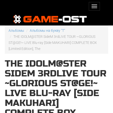
Альбомы
Альбомы на букву "T"
THE IDOLM@STER SideM 3rdLIVE TOUR ~GLORIOUS
ST@GE!~ LIVE Blu-ray [Side MAKUHARI] COMPLETE BOX
[Limited Edition], The
THE IDOLM@STER
SIDEM 3RDLIVE TOUR
~GLORIOUS ST@GE!~
LIVE BLU-RAY [SIDE
MAKUHARI]
COMPLETE BOX