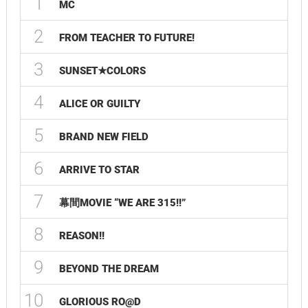
1
MC
2
FROM TEACHER TO FUTURE!
3
SUNSET★COLORS
4
ALICE OR GUILTY
5
BRAND NEW FIELD
6
ARRIVE TO STAR
7
幕間MOVIE “WE ARE 315!!”
8
REASON!!
9
BEYOND THE DREAM
10
GLORIOUS RO@D