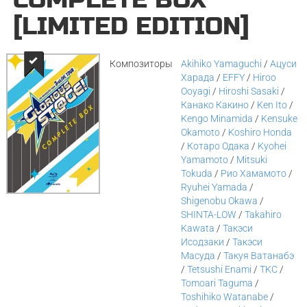
[LIMITED EDITION]
Композиторы
Akihiko Yamaguchi
/
Ацуси
Харада
/
EFFY
/
Hiroo
Ooyagi
/
Hiroshi Sasaki
/
Канако Какино
/
Ken Ito
/
Kengo Minamida
/
Kensuke
Okamoto
/
Koshiro Honda
/
Котаро Одака
/
Kyohei
Yamamoto
/
Mitsuki
Tokuda
/
Рио Хамамото
/
Ryuhei Yamada
/
Shigenobu Okawa
/
SHINTA-LOW
/
Takahiro
Kawata
/
Такэси
Исодзаки
/
Такэси
Масуда
/
Такуя Ватанабэ
/
Tetsushi Enami
/
TKC
/
Tomoari Taguma
/
Toshihiko Watanabe
/