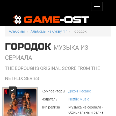
Альбомы
Альбомы на букву "T"
Городок
ГОРОДОК
МУЗЫКА ИЗ
СЕРИАЛА
THE BOROUGHS ORIGINAL SCORE FROM THE
NETFLIX SERIES
Композиторы
Джон Песано
Издатель
Netflix Music
Тип релиза
Музыка из сериала -
Официальный релиз