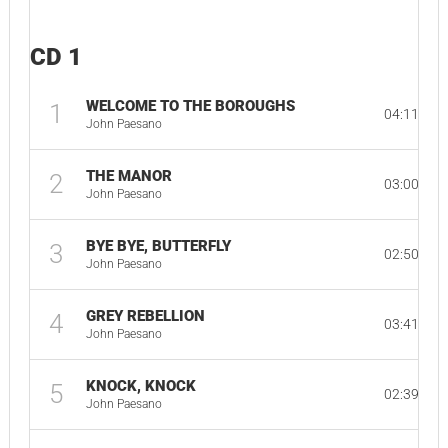
CD 1
WELCOME TO THE BOROUGHS
1
04:11
John Paesano
THE MANOR
2
03:00
John Paesano
BYE BYE, BUTTERFLY
3
02:50
John Paesano
GREY REBELLION
4
03:41
John Paesano
KNOCK, KNOCK
5
02:39
John Paesano