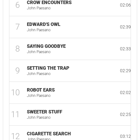
CROW ENCOUNTERS
6
02:06
John Paesano
EDWARD'S OWL
7
02:39
John Paesano
SAYING GOODBYE
8
02:33
John Paesano
SETTING THE TRAP
9
02:29
John Paesano
ROBOT EARS
10
02:02
John Paesano
SWEETER STUFF
11
02:25
John Paesano
CIGARETTE SEARCH
12
03:12
John Paesano